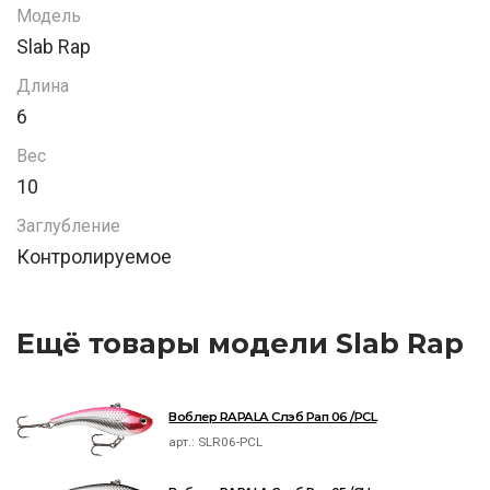
Модель
Slab Rap
Длина
6
Вес
10
Заглубление
Контролируемое
Ещё товары модели Slab Rap
Воблер RAPALA Слэб Рап 06 /PCL
арт.:
SLR06-PCL