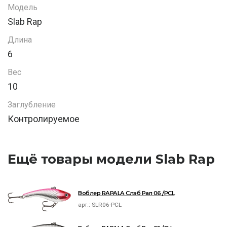
Модель
Slab Rap
Длина
6
Вес
10
Заглубление
Контролируемое
Ещё товары модели Slab Rap
Воблер RAPALA Слэб Рап 06 /PCL
арт.:
SLR06-PCL