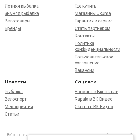
Летняя рыбалка
Где купить
Зимняя рыбалка
Магазины Okuma
Велотовары
Гарантия и сервис
Бренды
Стать партнёром
Контакты
Политика
конфиденциальности
Пользовательское
соглашение
Вакансии
Новости
Соцсети
Рыбалка
Нормарк в Вконтакте
Велоспорт
Rapala в ВК Видео
Мероприятия
Okuma в ВК Видео
Статьи
Веб-сайт не является основанием для предъявления претензий и рекламаций,
информация является ознакомительной.