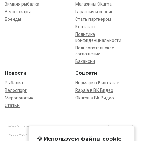
Зимняя рыбалка
Магазины Okuma
Велотовары
Гарантия и сервис
Бренды
Стать партнёром
Контакты
Политика
конфиденциальности
Пользовательское
соглашение
Вакансии
Новости
Соцсети
Рыбалка
Нормарк в Вконтакте
Велоспорт
Rapala в ВК Видео
Мероприятия
Okuma в ВК Видео
Статьи
Веб-сайт не является основанием для предъявления претензий и рекламаций,
информация является ознакомительной.
Технические характеристики товаров могут отличаться от указанных на сайте.
🍪 Используем файлы cookie