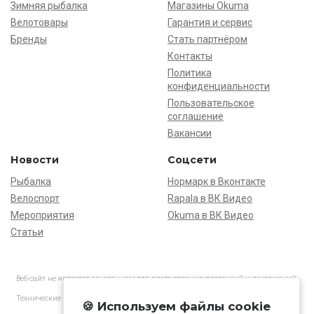
Зимняя рыбалка
Магазины Okuma
Велотовары
Гарантия и сервис
Бренды
Стать партнёром
Контакты
Политика
конфиденциальности
Пользовательское
соглашение
Вакансии
Новости
Соцсети
Рыбалка
Нормарк в Вконтакте
Велоспорт
Rapala в ВК Видео
Мероприятия
Okuma в ВК Видео
Статьи
Веб-сайт не является основанием для предъявления претензий и рекламаций,
информация является ознакомительной.
Технические характеристики товаров могут отличаться от указанных на сайте.
🍪 Используем файлы cookie
АО «Нормарк» ИНН 7728172512 ОГРН 1037739603505