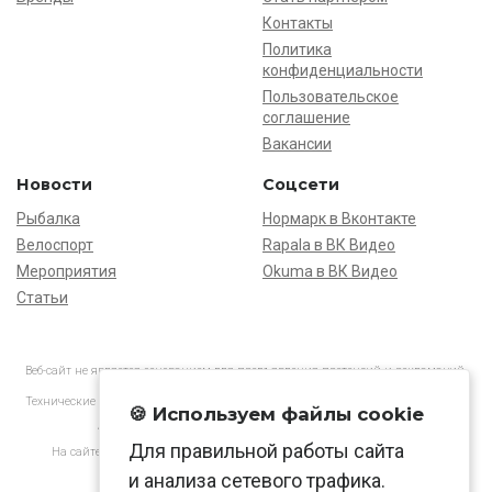
Контакты
Политика
конфиденциальности
Пользовательское
соглашение
Вакансии
Новости
Соцсети
Рыбалка
Нормарк в Вконтакте
Велоспорт
Rapala в ВК Видео
Мероприятия
Okuma в ВК Видео
Статьи
Веб-сайт не является основанием для предъявления претензий и рекламаций,
информация является ознакомительной.
Технические характеристики товаров могут отличаться от указанных на сайте.
🍪 Используем файлы cookie
АО «Нормарк» ИНН 7728172512 ОГРН 1037739603505
Для правильной работы сайта
На сайте применяются
рекомендательные технологии
в соответствии
с законодательством РФ.
и анализа сетевого трафика.