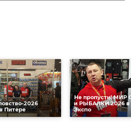
Не пропусти! МИР
ловство-2026
и РЫБАЛКИ 2026 в
 в Питере
Экспо