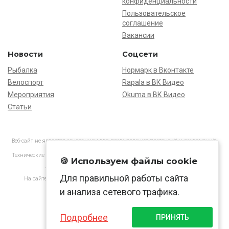
конфиденциальности
Пользовательское
соглашение
Вакансии
Новости
Соцсети
Рыбалка
Нормарк в Вконтакте
Велоспорт
Rapala в ВК Видео
Мероприятия
Okuma в ВК Видео
Статьи
Веб-сайт не является основанием для предъявления претензий и рекламаций,
информация является ознакомительной.
Технические характеристики товаров могут отличаться от указанных на сайте.
🍪 Используем файлы cookie
АО «Нормарк» ИНН 7728172512 ОГРН 1037739603505
Для правильной работы сайта
На сайте применяются
рекомендательные технологии
в соответствии
с законодательством РФ.
и анализа сетевого трафика.
Подробнее
ПРИНЯТЬ
© Normark, 2026 г.