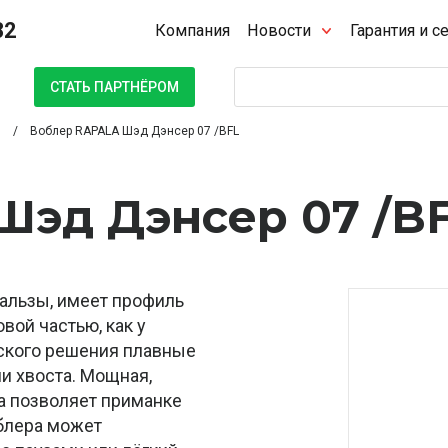
32
Компания
Новости
Гарантия и с
Поиск
СТАТЬ ПАРТНЁРОМ
Воблер RAPALA Шэд Дэнсер 07 /BFL
Шэд Дэнсер 07 /B
бальзы, имеет профиль
вой частью, как у
ческого решения плавные
и хвоста. Мощная,
а позволяет приманке
облера может