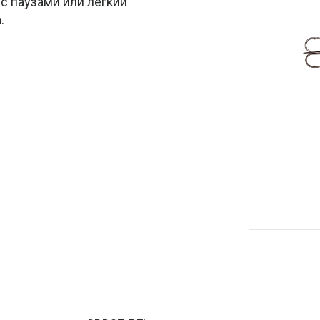
с паузами или лёгкий
.