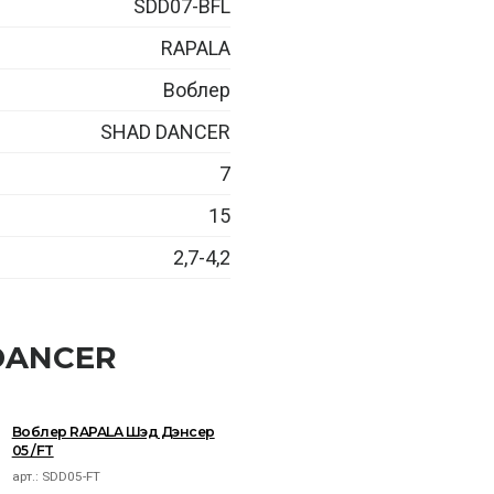
SDD07-BFL
RAPALA
Воблер
SHAD DANCER
7
15
2,7-4,2
DANCER
Воблер RAPALA Шэд Дэнсер
05 /FT
арт.:
SDD05-FT