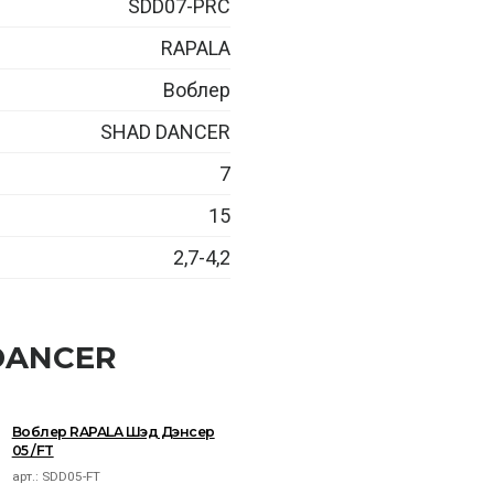
SDD07-PRC
RAPALA
Воблер
SHAD DANCER
7
15
2,7-4,2
DANCER
Воблер RAPALA Шэд Дэнсер
05 /FT
арт.:
SDD05-FT