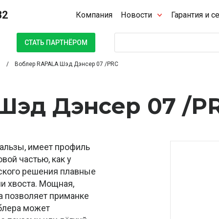
32
Компания
Новости
Гарантия и с
Поиск
СТАТЬ ПАРТНЁРОМ
Воблер RAPALA Шэд Дэнсер 07 /PRC
Шэд Дэнсер 07 /P
бальзы, имеет профиль
вой частью, как у
ческого решения плавные
и хвоста. Мощная,
а позволяет приманке
облера может