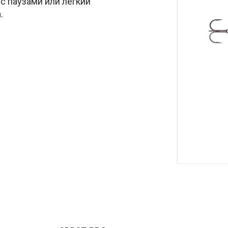
с паузами или лёгкий
.