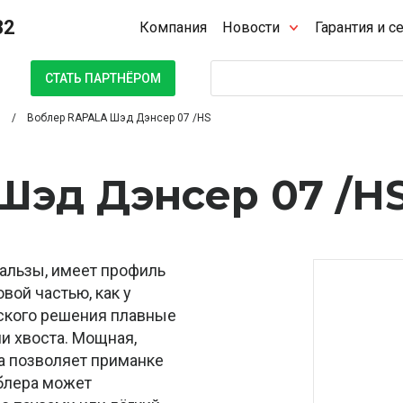
32
Компания
Новости
Гарантия и с
Поиск
СТАТЬ ПАРТНЁРОМ
Воблер RAPALA Шэд Дэнсер 07 /HS
Шэд Дэнсер 07 /H
бальзы, имеет профиль
вой частью, как у
ческого решения плавные
и хвоста. Мощная,
а позволяет приманке
облера может