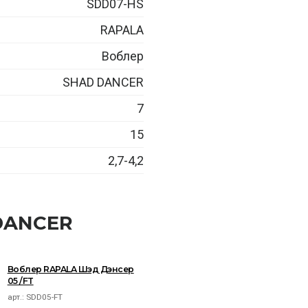
SDD07-HS
RAPALA
Воблер
SHAD DANCER
7
15
2,7-4,2
DANCER
Воблер RAPALA Шэд Дэнсер
05 /FT
арт.:
SDD05-FT