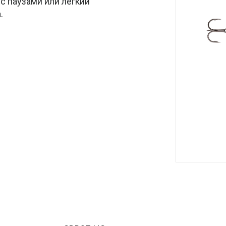
с паузами или лёгкий
.