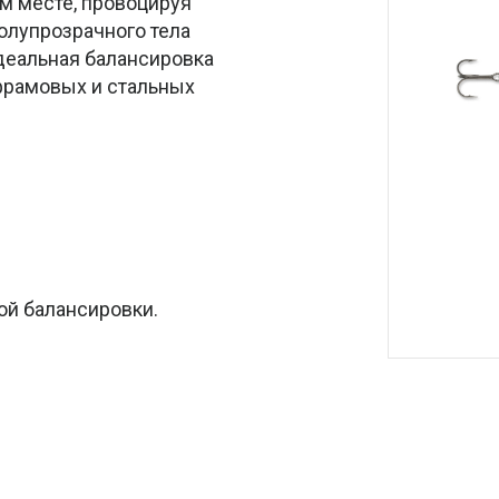
ом месте, провоцируя
полупрозрачного тела
Идеальная балансировка
фрамовых и стальных
ой балансировки.