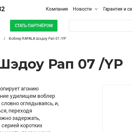
32
Компания
Новости
Гарантия и с
Поиск
СТАТЬ ПАРТНЁРОМ
Воблер RAPALA Шэдоу Рап 07 /YP
Шэдоу Рап 07 /YP
опирует агонию
ение удилищем воблер
 словно оглядываясь, и,
ся, переходя
ожно задержать,
 серией коротких