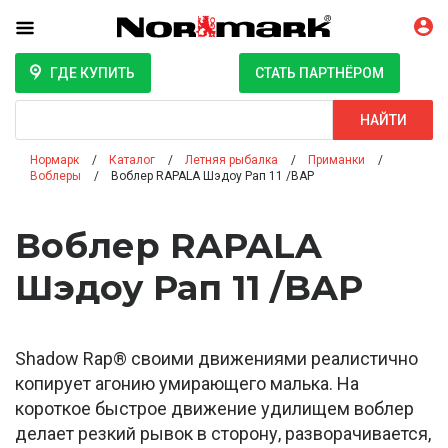
ГДЕ КУПИТЬ
СТАТЬ ПАРТНЁРОМ
Поиск
НАЙТИ
Нормарк
Каталог
Летняя рыбалка
Приманки
Воблеры
Воблер RAPALA Шэдоу Рап 11 /BAP
Воблер RAPALA
Шэдоу Рап 11 /BAP
Shadow Rap® своими движениями реалистично
копирует агонию умирающего малька. На
короткое быстрое движение удилищем воблер
делает резкий рывок в сторону, разворачивается,