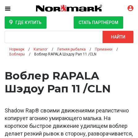
ГДЕ КУПИТЬ
СТАТЬ ПАРТНЁРОМ
Поиск
НАЙТИ
Нормарк
Каталог
Летняя рыбалка
Приманки
Воблеры
Воблер RAPALA Шэдоу Рап 11 /CLN
Воблер RAPALA
Шэдоу Рап 11 /CLN
Shadow Rap® своими движениями реалистично
копирует агонию умирающего малька. На
короткое быстрое движение удилищем воблер
делает резкий рывок в сторону, разворачивается,