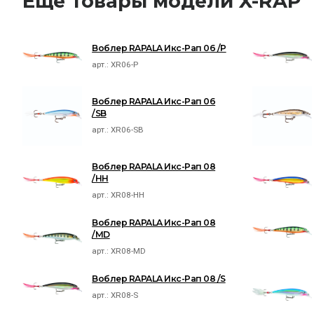
Ещё товары модели X-RAP
Воблер RAPALA Икс-Рап 06 /P
арт.:
XR06-P
Воблер RAPALA Икс-Рап 06
/SB
арт.:
XR06-SB
Воблер RAPALA Икс-Рап 08
/HH
арт.:
XR08-HH
Воблер RAPALA Икс-Рап 08
/MD
арт.:
XR08-MD
Воблер RAPALA Икс-Рап 08 /S
арт.:
XR08-S