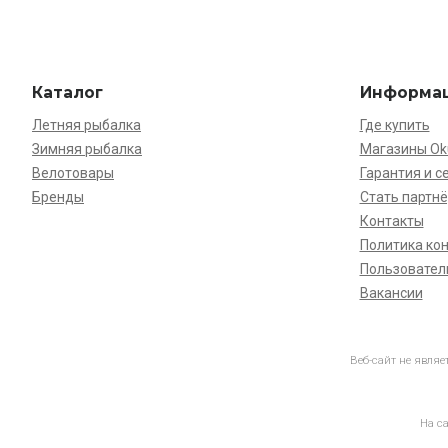
Каталог
Информа
Летняя рыбалка
Где купить
Зимняя рыбалка
Магазины O
Велотовары
Гарантия и с
Бренды
Стать партн
Контакты
Политика ко
Пользовател
Вакансии
Веб-сайт не явля
На с