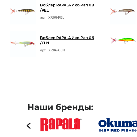
Воблер RAPALA Икс-Рап 08
/PEL
арт.:
XR08-PEL
Воблер RAPALA Икс-Рап 06
/CLN
арт.:
XR06-CLN
Наши бренды: