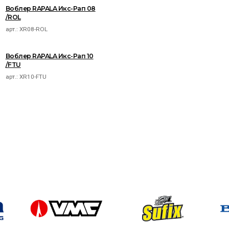
Воблер RAPALA Икс-Рап 08
/ROL
арт.:
XR08-ROL
Воблер RAPALA Икс-Рап 10
/FTU
арт.:
XR10-FTU