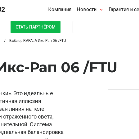
32
Компания
Новости
Гарантия и с
Поиск
СТАТЬ ПАРТНЁРОМ
Воблер RAPALA Икс-Рап 06 /FTU
кс-Рап 06 /FTU
нки». Это идеальные
стичная иллюзия
ая линия на теле
и отраженного света,
знительной. Система
 идеальная балансировка