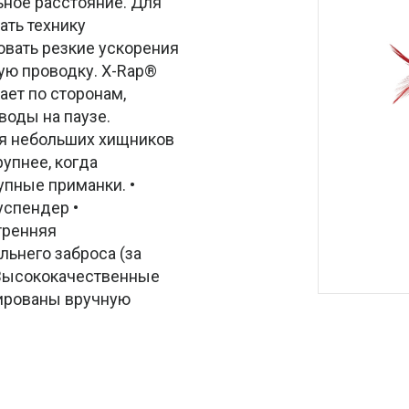
ьное расстояние. Для
ать технику
овать резкие ускорения
ую проводку. X-Rap®
ает по сторонам,
воды на паузе.
ля небольших хищников
упнее, когда
упные приманки. •
Суспендер •
тренняя
льнего заброса (за
 Высококачественные
тированы вручную