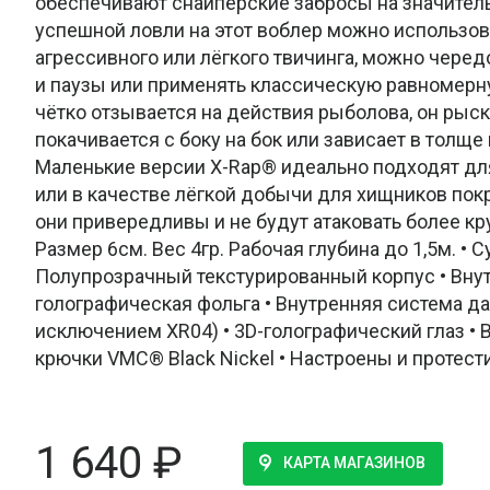
обеспечивают снайперские забросы на значител
успешной ловли на этот воблер можно использов
агрессивного или лёгкого твичинга, можно черед
и паузы или применять классическую равномерн
чётко отзывается на действия рыболова, он рыск
покачивается с боку на бок или зависает в толще 
Маленькие версии X-Rap® идеально подходят д
или в качестве лёгкой добычи для хищников покр
они привередливы и не будут атаковать более кр
Размер 6см. Вес 4гр. Рабочая глубина до 1,5м. • 
Полупрозрачный текстурированный корпус • Вну
голографическая фольга • Внутренняя система да
исключением XR04) • 3D-голографический глаз •
крючки VMC® Black Nickel • Настроены и протес
1 640
₽
КАРТА МАГАЗИНОВ