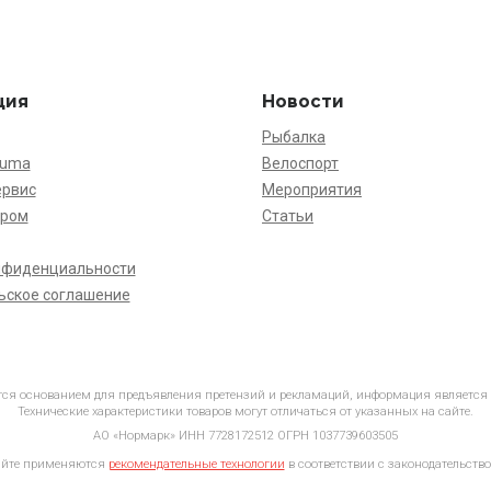
ция
Новости
Рыбалка
kuma
Велоспорт
ервис
Мероприятия
ёром
Статьи
нфиденциальности
ьское соглашение
ется основанием для предъявления претензий и рекламаций, информация является
Технические характеристики товаров могут отличаться от указанных на сайте.
АО «Нормарк» ИНН 7728172512 ОГРН 1037739603505
айте применяются
рекомендательные технологии
в соответствии с законодательство