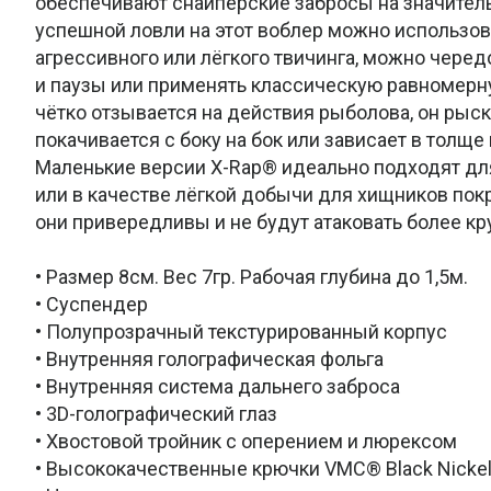
обеспечивают снайперские забросы на значител
успешной ловли на этот воблер можно использов
агрессивного или лёгкого твичинга, можно черед
и паузы или применять классическую равномерн
чётко отзывается на действия рыболова, он рыск
покачивается с боку на бок или зависает в толще 
Маленькие версии X-Rap® идеально подходят д
или в качестве лёгкой добычи для хищников покр
они привередливы и не будут атаковать более к
• Размер 8см. Вес 7гр. Рабочая глубина до 1,5м.
• Суспендер
• Полупрозрачный текстурированный корпус
• Внутренняя голографическая фольга
• Внутренняя система дальнего заброса
• 3D-голографический глаз
• Хвостовой тройник с оперением и люрексом
• Высококачественные крючки VMC® Black Nicke