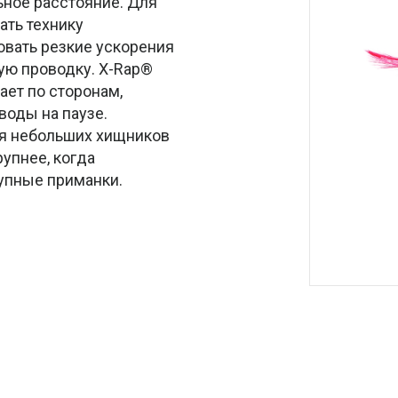
ьное расстояние. Для
ать технику
овать резкие ускорения
ую проводку. X-Rap®
ает по сторонам,
воды на паузе.
ля небольших хищников
упнее, когда
рупные приманки.
l