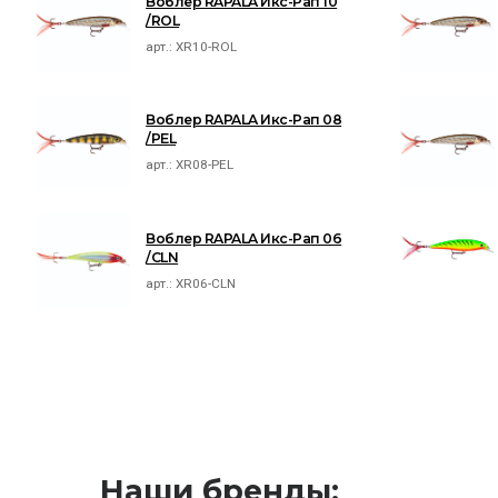
Воблер RAPALA Икс-Рап 10
/ROL
арт.:
XR10-ROL
Воблер RAPALA Икс-Рап 08
/PEL
арт.:
XR08-PEL
Воблер RAPALA Икс-Рап 06
/CLN
арт.:
XR06-CLN
Наши бренды: