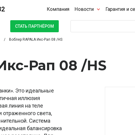
32
Компания
Новости
Гарантия и с
Поиск
СТАТЬ ПАРТНЁРОМ
Воблер RAPALA Икс-Рап 08 /HS
кс-Рап 08 /HS
анки». Это идеальные
стичная иллюзия
ая линия на теле
и отраженного света,
знительной. Система
 идеальная балансировка