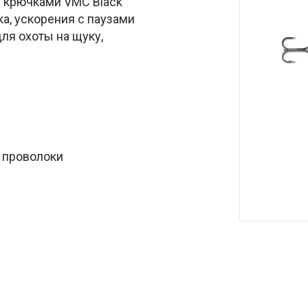
 крючками VMC Black
ка, ускорения с паузами
ля охоты на щуку,
й проволоки