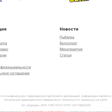
ция
Новости
Рыбалка
kuma
Велоспорт
ервис
Мероприятия
ёром
Статьи
нфиденциальности
ьское соглашение
ется основанием для предъявления претензий и рекламаций, информация является
Технические характеристики товаров могут отличаться от указанных на сайте.
АО «Нормарк» ИНН 7728172512 ОГРН 1037739603505
айте применяются
рекомендательные технологии
в соответствии с законодательство