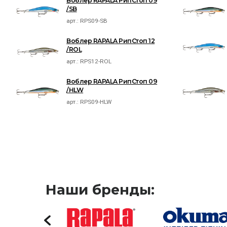
Воблер RAPALA РипСтоп 09
/SB
арт.:
RPS09-SB
Воблер RAPALA РипСтоп 12
/ROL
арт.:
RPS12-ROL
Воблер RAPALA РипСтоп 09
/HLW
арт.:
RPS09-HLW
Наши бренды: