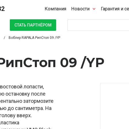
32
Компания
Новости
Гарантия и с
Поиск
СТАТЬ ПАРТНЁРОМ
Воблер RAPALA РипСтоп 09 /YP
РипСтоп 09 /YP
хвостовой лопасти,
ую остановку после
ментально затормозите
тью до сантиметра. На
голову вверх.
пластика