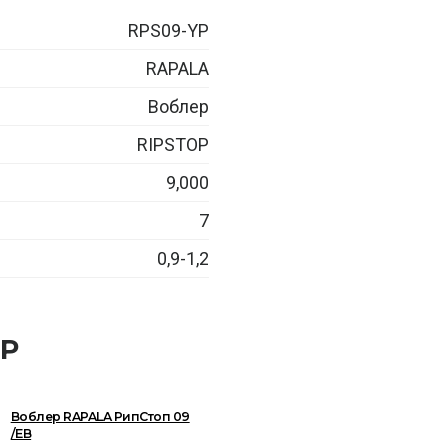
RPS09-YP
RAPALA
Воблер
RIPSTOP
9,000
7
0,9-1,2
OP
Воблер RAPALA РипСтоп 09
/EB