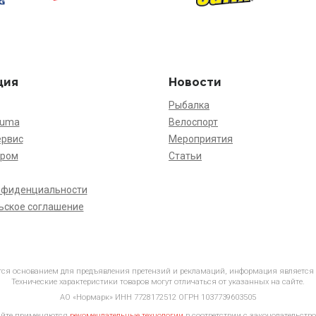
ция
Новости
Рыбалка
kuma
Велоспорт
ервис
Мероприятия
ёром
Статьи
нфиденциальности
ьское соглашение
ется основанием для предъявления претензий и рекламаций, информация является
Технические характеристики товаров могут отличаться от указанных на сайте.
АО «Нормарк» ИНН 7728172512 ОГРН 1037739603505
айте применяются
рекомендательные технологии
в соответствии с законодательство