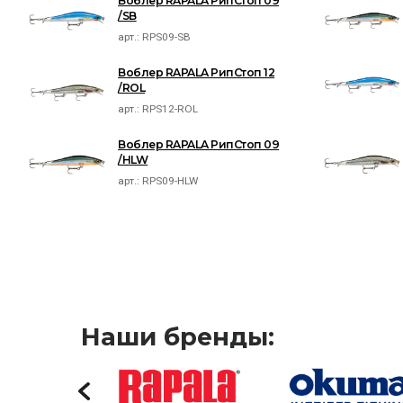
Воблер RAPALA РипСтоп 09
/SB
арт.:
RPS09-SB
Воблер RAPALA РипСтоп 12
/ROL
арт.:
RPS12-ROL
Воблер RAPALA РипСтоп 09
/HLW
арт.:
RPS09-HLW
Наши бренды: