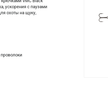
 крючками VMC Black
ка, ускорения с паузами
ля охоты на щуку,
й проволоки