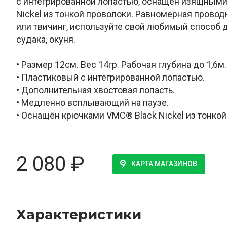
с интегрированной лопастью, оснащён изящными
Nickel из тонкой проволоки. Равномерная провод
или твичинг, используйте свой любимый способ д
судака, окуня.
• Размер 12см. Вес 14гр. Рабочая глубина до 1,6м.
• Пластиковый с интегрированной лопастью.
• Дополнительная хвостовая лопасть.
• Медленно всплывающий на паузе.
• Оснащён крючками VMC® Black Nickel из тонко
2 080
₽
КАРТА МАГАЗИНОВ
Характеристики