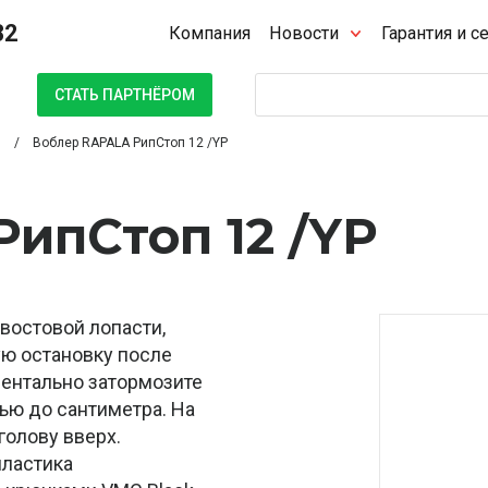
32
Компания
Новости
Гарантия и с
Поиск
СТАТЬ ПАРТНЁРОМ
Воблер RAPALA РипСтоп 12 /YP
ипСтоп 12 /YP
хвостовой лопасти,
ую остановку после
ментально затормозите
тью до сантиметра. На
голову вверх.
пластика