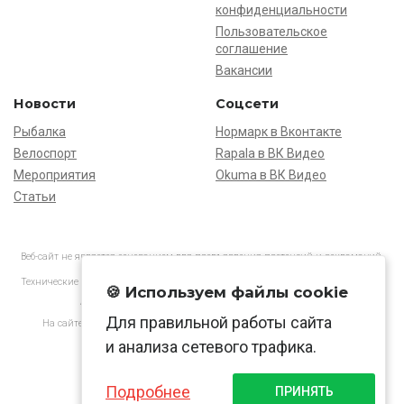
конфиденциальности
Пользовательское
соглашение
Вакансии
Новости
Соцсети
Рыбалка
Нормарк в Вконтакте
Велоспорт
Rapala в ВК Видео
Мероприятия
Okuma в ВК Видео
Статьи
Веб-сайт не является основанием для предъявления претензий и рекламаций,
информация является ознакомительной.
Технические характеристики товаров могут отличаться от указанных на сайте.
🍪 Используем файлы cookie
АО «Нормарк» ИНН 7728172512 ОГРН 1037739603505
Для правильной работы сайта
На сайте применяются
рекомендательные технологии
в соответствии
с законодательством РФ.
и анализа сетевого трафика.
Подробнее
ПРИНЯТЬ