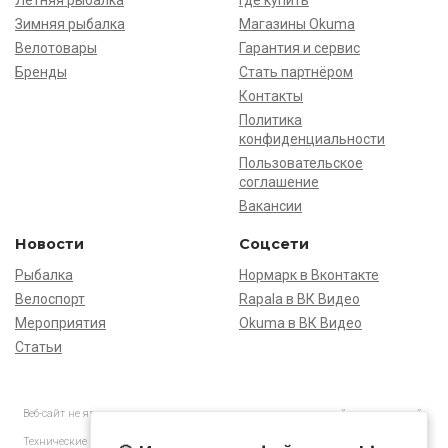
Летняя рыбалка
Где купить
Зимняя рыбалка
Магазины Okuma
Велотовары
Гарантия и сервис
Бренды
Стать партнёром
Контакты
Политика
конфиденциальности
Пользовательское
соглашение
Вакансии
Новости
Соцсети
Рыбалка
Нормарк в Вконтакте
Велоспорт
Rapala в ВК Видео
Мероприятия
Okuma в ВК Видео
Статьи
Веб-сайт не является основанием для предъявления претензий и рекламаций,
информация является ознакомительной.
Технические характеристики товаров могут отличаться от указанных на сайте.