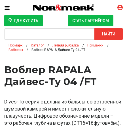
ГДЕ КУПИТЬ
СТАТЬ ПАРТНЁРОМ
Поиск
НАЙТИ
Нормарк
Каталог
Летняя рыбалка
Приманки
Воблеры
Воблер RAPALA Дайвес-Ту 04 /FT
Воблер RAPALA
Дайвес-Ту 04 /FT
Dives-To серия сделана из бальсы со встроенной
шумовой камерой и имеет положительную
плавучесть. Цифровое обозначение модели –
это рабочая глубина в футах (DT16=16футов=5м.).