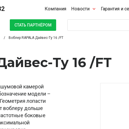
32
Компания
Новости
Гарантия и с
Поиск
СТАТЬ ПАРТНЁРОМ
Воблер RAPALA Дайвес-Ту 16 /FT
айвес-Ту 16 /FT
й шумовой камерой
бозначение модели –
 Геометрия лопасти
ет воблеру дольше
частотные боковые
аксимальной