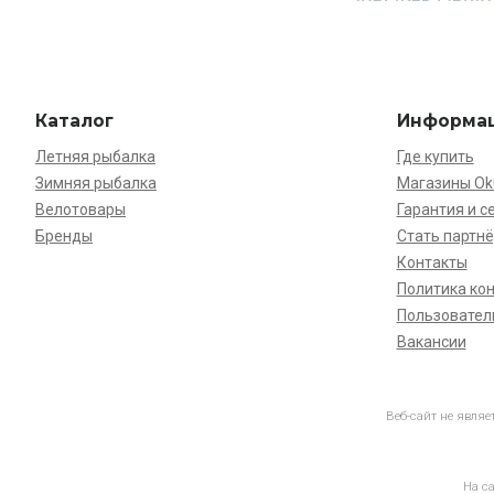
Каталог
Информа
Летняя рыбалка
Где купить
Зимняя рыбалка
Магазины O
Велотовары
Гарантия и с
Бренды
Стать партн
Контакты
Политика ко
Пользовател
Вакансии
Веб-сайт не явля
На с