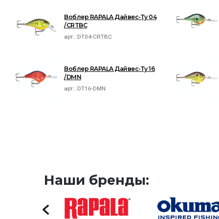
Воблер RAPALA Дайвес-Ту 04
/CRTBC
арт.:
DT04-CRTBC
Воблер RAPALA Дайвес-Ту 16
/DMN
арт.:
DT16-DMN
Наши бренды: