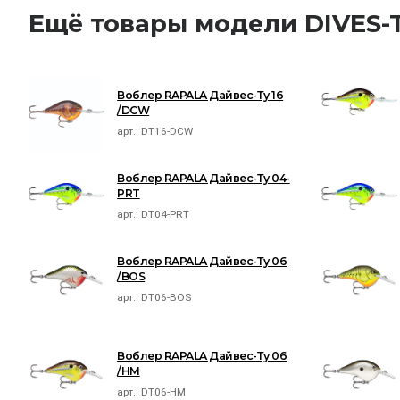
Ещё товары модели DIVES-
Воблер RAPALA Дайвес-Ту 16
/DCW
арт.:
DT16-DCW
Воблер RAPALA Дайвес-Ту 04-
PRT
арт.:
DT04-PRT
Воблер RAPALA Дайвес-Ту 06
/BOS
арт.:
DT06-BOS
Воблер RAPALA Дайвес-Ту 06
/HM
арт.:
DT06-HM