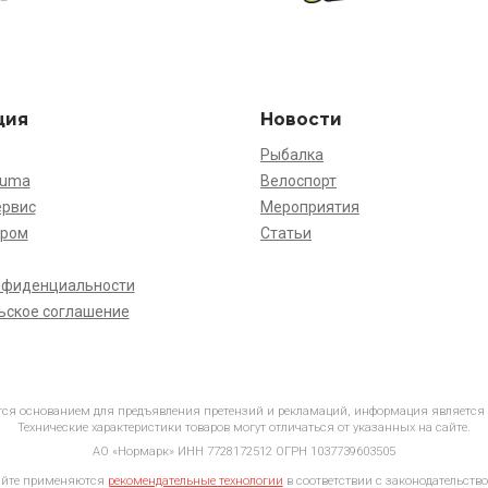
ция
Новости
Рыбалка
kuma
Велоспорт
ервис
Мероприятия
ёром
Статьи
нфиденциальности
ьское соглашение
ется основанием для предъявления претензий и рекламаций, информация является
Технические характеристики товаров могут отличаться от указанных на сайте.
АО «Нормарк» ИНН 7728172512 ОГРН 1037739603505
айте применяются
рекомендательные технологии
в соответствии с законодательство