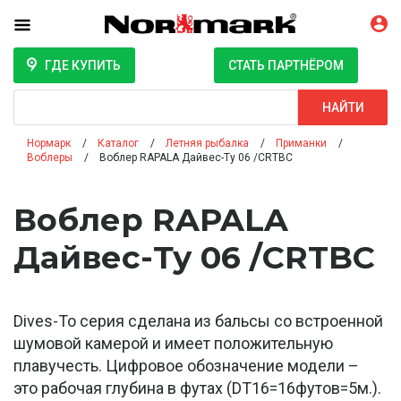
ГДЕ КУПИТЬ
СТАТЬ ПАРТНЁРОМ
Поиск
НАЙТИ
Нормарк
Каталог
Летняя рыбалка
Приманки
Воблеры
Воблер RAPALA Дайвес-Ту 06 /CRTBC
Воблер RAPALA
Дайвес-Ту 06 /CRTBC
Dives-To серия сделана из бальсы со встроенной
шумовой камерой и имеет положительную
плавучесть. Цифровое обозначение модели –
это рабочая глубина в футах (DT16=16футов=5м.).