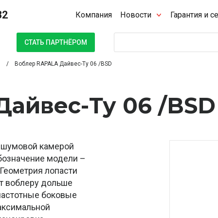
32
Компания
Новости
Гарантия и с
Поиск
СТАТЬ ПАРТНЁРОМ
Воблер RAPALA Дайвес-Ту 06 /BSD
айвес-Ту 06 /BSD
й шумовой камерой
бозначение модели –
 Геометрия лопасти
ет воблеру дольше
частотные боковые
аксимальной