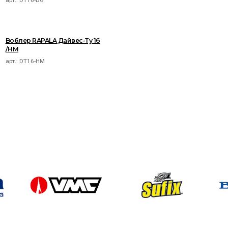
арт.:
DT16-BG
Воблер RAPALA Дайвес-Ту 16
/HM
арт.:
DT16-HM