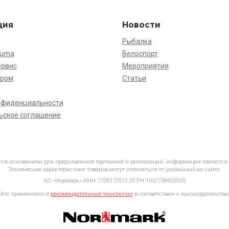
ция
Новости
Рыбалка
kuma
Велоспорт
ервис
Мероприятия
ёром
Статьи
нфиденциальности
ьское соглашение
ется основанием для предъявления претензий и рекламаций, информация является
Технические характеристики товаров могут отличаться от указанных на сайте.
АО «Нормарк» ИНН 7728172512 ОГРН 1037739603505
айте применяются
рекомендательные технологии
в соответствии с законодательство