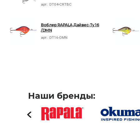
арт.:
DT04-CRTBC
Воблер RAPALA Дайвес-Ту 16
/DMN
арт.:
DT16-DMN
Наши бренды: