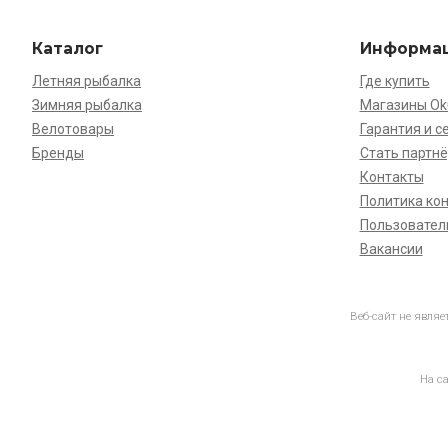
Каталог
Информа
Летняя рыбалка
Где купить
Зимняя рыбалка
Магазины O
Велотовары
Гарантия и с
Бренды
Стать партн
Контакты
Политика ко
Пользовател
Вакансии
Веб-сайт не явля
На с