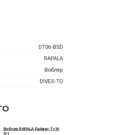
DT06-BSD
RAPALA
Воблер
DIVES-TO
TO
Воблер RAPALA Дайвес-Ту 16
/FT