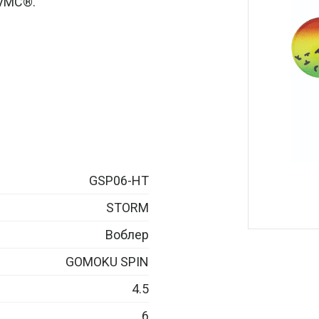
 VMC®.
GSP06-HT
STORM
Воблер
GOMOKU SPIN
4.5
6