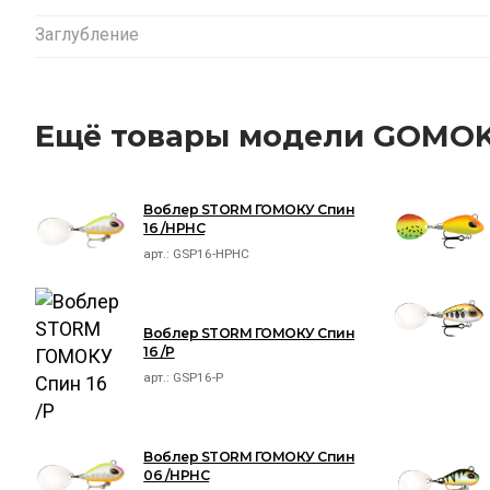
Заглубление
Ещё товары модели GOMOK
Воблер STORM ГОМОКУ Спин
16 /HPHC
арт.:
GSP16-HPHC
Воблер STORM ГОМОКУ Спин
16 /P
арт.:
GSP16-P
Воблер STORM ГОМОКУ Спин
06 /HPHC