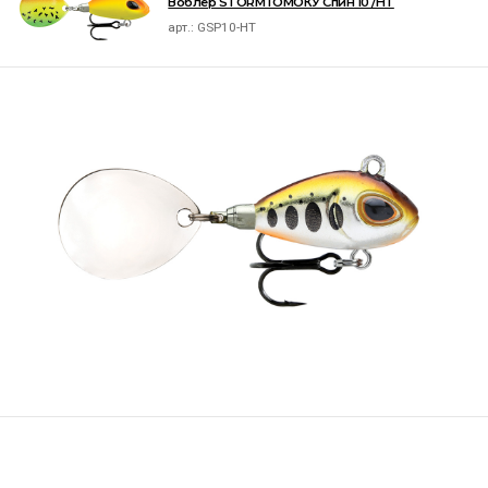
Воблер STORM ГОМОКУ Спин 10 /HT
арт.:
GSP10-HT