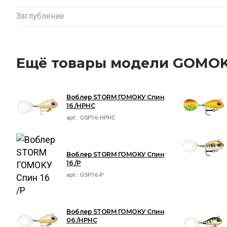
Заглубление
Ещё товары модели GOMOK
Воблер STORM ГОМОКУ Спин
16 /HPHC
арт.:
GSP16-HPHC
Воблер STORM ГОМОКУ Спин
16 /P
арт.:
GSP16-P
Воблер STORM ГОМОКУ Спин
06 /HPHC