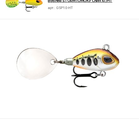
Воблер STORM ГОМОКУ Спин 10 /HT
арт.:
GSP10-HT