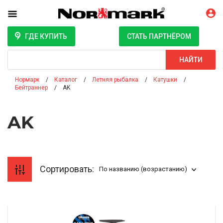
ГДЕ КУПИТЬ
СТАТЬ ПАРТНЁРОМ
Поиск
НАЙТИ
Нормарк
Каталог
Летняя рыбалка
Катушки
Бейтраннер
AK
AK
Сортировать:
По названию (возрастанию)