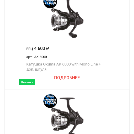
4 600
₽
РРЦ
арт.:
AK-6000
Катушка Okuma AK 6000 with Mono Line +
доп. шпуля
ПОДРОБНЕЕ
Новинка