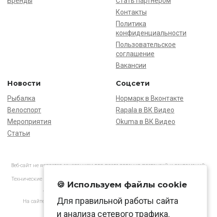
Бренды
Стать партнёром
Контакты
Политика
конфиденциальности
Пользовательское
соглашение
Вакансии
Новости
Соцсети
Рыбалка
Нормарк в Вконтакте
Велоспорт
Rapala в ВК Видео
Мероприятия
Okuma в ВК Видео
Статьи
Веб-сайт не является основанием для предъявления претензий и рекламаций,
информация является ознакомительной.
Технические характеристики товаров могут отличаться от указанных на сайте.
🍪 Используем файлы cookie
АО «Нормарк» ИНН 7728172512 ОГРН 1037739603505
Для правильной работы сайта
На сайте применяются
рекомендательные технологии
в соответствии
с законодательством РФ.
и анализа сетевого трафика.