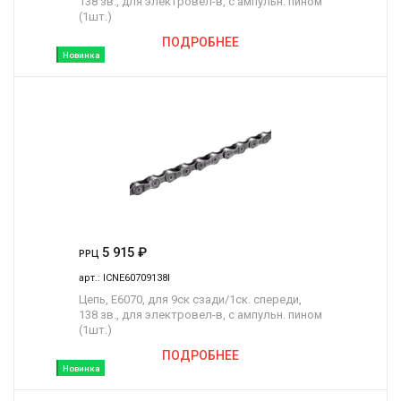
138 зв., для электровел-в, с ампульн. пином
(1шт.)
ПОДРОБНЕЕ
Новинка
5 915
₽
РРЦ
арт.:
ICNE60709138I
Цепь, E6070, для 9ск сзади/1ск. спереди,
138 зв., для электровел-в, с ампульн. пином
(1шт.)
ПОДРОБНЕЕ
Новинка