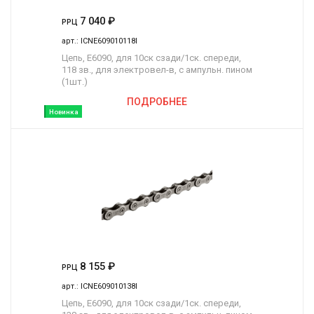
7 040
₽
РРЦ
арт.:
ICNE609010118I
Цепь, E6090, для 10ск сзади/1ск. спереди,
118 зв., для электровел-в, с ампульн. пином
(1шт.)
ПОДРОБНЕЕ
Новинка
8 155
₽
РРЦ
арт.:
ICNE609010138I
Цепь, E6090, для 10ск сзади/1ск. спереди,