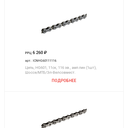
6 260
₽
РРЦ
арт.:
ICNHG60111116
Цепь, HG601, 11ск, 116 зв., амп.пин (1шт),
Шоссе/МТБ/Эл-Велсовмест.
ПОДРОБНЕЕ