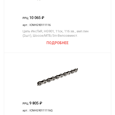
10 065
₽
РРЦ
арт.:
ICNHG90111116
Цепь ИксТиR, HG901, 11ск, 116 зв., амп.пин
(2шт), Шоссе/МТБ/Эл-Велсовмест.
ПОДРОБНЕЕ
9 805
₽
РРЦ
арт.:
ICNHG90111116Q