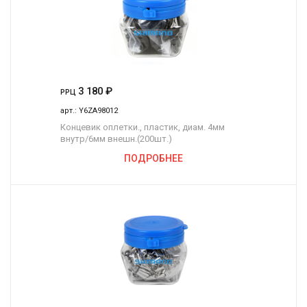
3 180
₽
РРЦ
арт.:
Y6ZA98012
Концевик оплетки., пластик, диам. 4мм
внутр/6мм внешн.(200шт.)
ПОДРОБНЕЕ