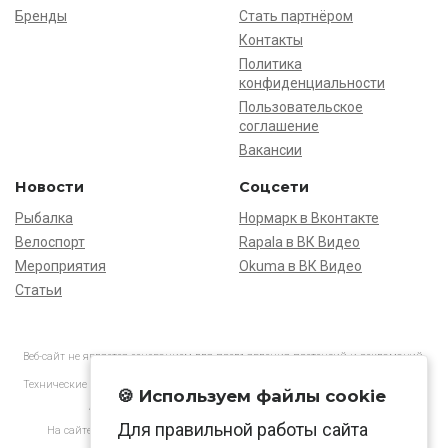
Бренды
Стать партнёром
Контакты
Политика
конфиденциальности
Пользовательское
соглашение
Вакансии
Новости
Соцсети
Рыбалка
Нормарк в Вконтакте
Велоспорт
Rapala в ВК Видео
Мероприятия
Okuma в ВК Видео
Статьи
Веб-сайт не является основанием для предъявления претензий и рекламаций,
информация является ознакомительной.
Технические характеристики товаров могут отличаться от указанных на сайте.
🍪 Используем файлы cookie
АО «Нормарк» ИНН 7728172512 ОГРН 1037739603505
Для правильной работы сайта
На сайте применяются
рекомендательные технологии
в соответствии
с законодательством РФ.