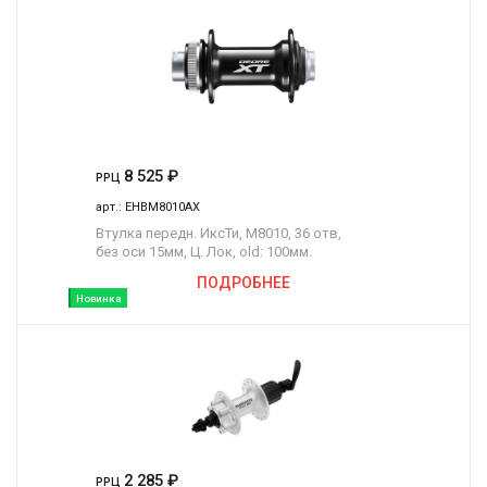
8 525
₽
РРЦ
арт.:
EHBM8010AX
Втулка передн. ИксТи, M8010, 36 отв,
без оси 15мм, Ц. Лок, old: 100мм.
ПОДРОБНЕЕ
Новинка
2 285
₽
РРЦ