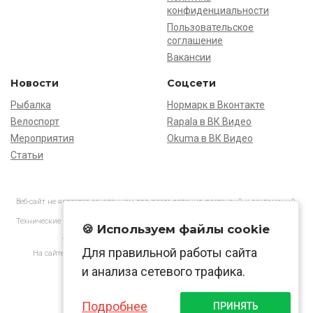
конфиденциальности
Пользовательское
соглашение
Вакансии
Новости
Соцсети
Рыбалка
Нормарк в Вконтакте
Велоспорт
Rapala в ВК Видео
Мероприятия
Okuma в ВК Видео
Статьи
Веб-сайт не является основанием для предъявления претензий и рекламаций,
информация является ознакомительной.
Технические характеристики товаров могут отличаться от указанных на сайте.
🍪 Используем файлы cookie
АО «Нормарк» ИНН 7728172512 ОГРН 1037739603505
Для правильной работы сайта
На сайте применяются
рекомендательные технологии
в соответствии
с законодательством РФ.
и анализа сетевого трафика.
Подробнее
ПРИНЯТЬ