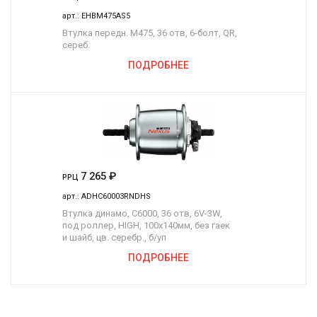
арт.:
EHBM475AS5
Втулка передн. M475, 36 отв, 6-болт, QR,
сереб.
ПОДРОБНЕЕ
7 265
₽
РРЦ
арт.:
ADHC60003RNDHS
Втулка динамо, C6000, 36 отв, 6V-3W,
под роллер, HIGH, 100x140мм, без гаек
и шайб, цв. серебр., б/уп
ПОДРОБНЕЕ