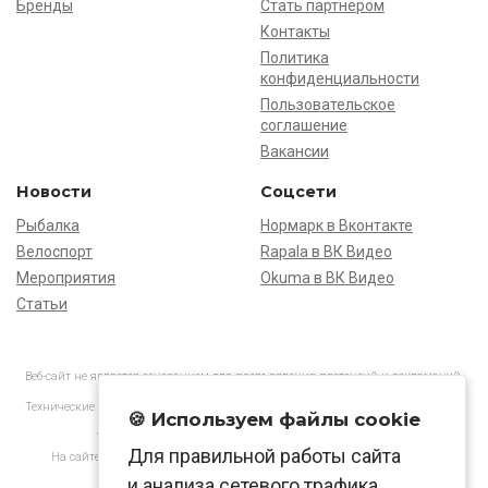
Бренды
Стать партнёром
Контакты
Политика
конфиденциальности
Пользовательское
соглашение
Вакансии
Новости
Соцсети
Рыбалка
Нормарк в Вконтакте
Велоспорт
Rapala в ВК Видео
Мероприятия
Okuma в ВК Видео
Статьи
Веб-сайт не является основанием для предъявления претензий и рекламаций,
информация является ознакомительной.
Технические характеристики товаров могут отличаться от указанных на сайте.
🍪 Используем файлы cookie
АО «Нормарк» ИНН 7728172512 ОГРН 1037739603505
Для правильной работы сайта
На сайте применяются
рекомендательные технологии
в соответствии
с законодательством РФ.
и анализа сетевого трафика.