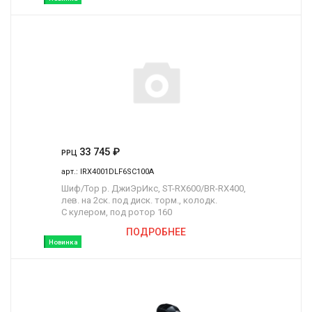
33 745
₽
РРЦ
арт.:
IRX4001DLF6SC100A
Шиф/Тор р. ДжиЭрИкс, ST-RX600/BR-RX400,
лев. на 2ск. под диск. торм., колодк.
С кулером, под ротор 160
ПОДРОБНЕЕ
Новинка