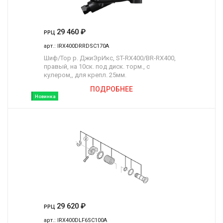
29 460
₽
РРЦ
арт.:
IRX400DRRDSC170A
Шиф/Тор р. ДжиЭрИкс, ST-RX400/BR-RX400,
правый, на 10ск. под диск. торм., c
кулером,, для крепл. 25мм.
ПОДРОБНЕЕ
Новинка
29 620
₽
РРЦ
арт.:
IRX400DLF6SC100A