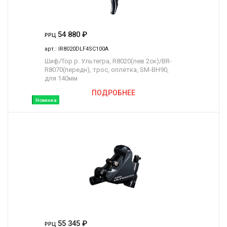
54 880
₽
РРЦ
арт.:
IR8020DLF4SC100A
Шиф/Тор р. Ультегра, R8020(лев 2ск)/BR-
R8070(передн), трос, оплетка, SM-BH90,
для 140мм
ПОДРОБНЕЕ
Новинка
55 345
₽
РРЦ