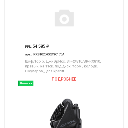
54 585
₽
РРЦ
арт.:
IRX8102DRRDSC170A
Шиф/Тор р. ДжиЭрИкс, ST-RX810/BR-RX810,
правый, на 11ск. под диск. торм., колодк.
С кулером,, для крепл.
ПОДРОБНЕЕ
Новинка