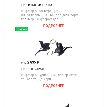
арт.:
IR8070DRRDSC170A
Шиф/Тор р. Ультегра Ди2, ST-R8070/BR-
R8070, правый, на 11ск. под диск. торм.,
полимерн. с кулером для
ПОДРОБНЕЕ
Новинка
2 835
₽
РРЦ
арт.:
ESTEF41P6AL
Шиф/Тор р. Турней, EF41, лев/пр, 3x6ск,
тр.+оплетк, цв. черн.
ПОДРОБНЕЕ