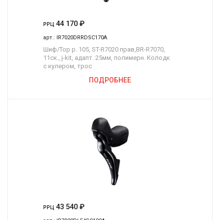
44 170
₽
РРЦ
арт.:
IR7020DRRDSC170A
Шиф/Тор р. 105, ST-R7020 прав,BR-R7070,
11ск., j-kit, адапт. 25мм, полимерн. Колодк
с кулером, трос
ПОДРОБНЕЕ
43 540
₽
РРЦ