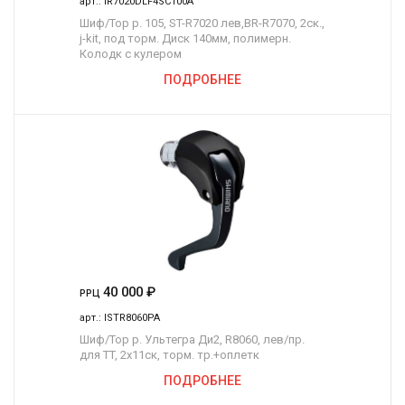
арт.:
IR7020DLF4SC100A
Шиф/Тор р. 105, ST-R7020 лев,BR-R7070, 2ск.,
j-kit, под торм. Диск 140мм, полимерн.
Колодк с кулером
ПОДРОБНЕЕ
40 000
₽
РРЦ
арт.:
ISTR8060PA
Шиф/Тор р. Ультегра Ди2, R8060, лев/пр.
для TT, 2x11ск, торм. тр.+оплетк
ПОДРОБНЕЕ