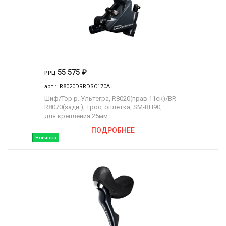
55 575
₽
РРЦ
арт.:
IR8020DRRDSC170A
Шиф/Тор р. Ультегра, R8020(прав 11ск)/BR-
R8070(задн.), трос, оплетка, SM-BH90,
для крепления 25мм
ПОДРОБНЕЕ
Новинка