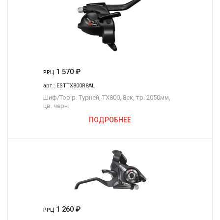
1 570
₽
РРЦ
арт.:
ESTTX800R8AL
Шиф/Тор р. Турней, TX800, 8ск, тр. 2050мм,
цв. черн.
ПОДРОБНЕЕ
1 260
₽
РРЦ