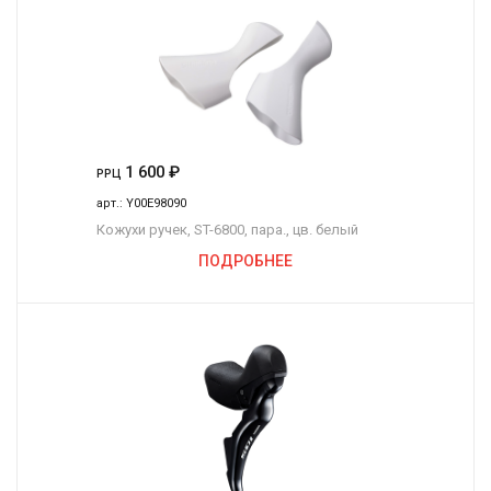
1 600
₽
РРЦ
арт.:
Y00E98090
Кожухи ручек, ST-6800, пара., цв. белый
ПОДРОБНЕЕ