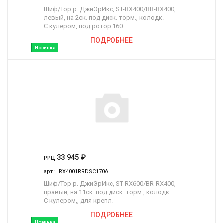
Шиф/Тор р. ДжиЭрИкс, ST-RX400/BR-RX400,
левый, на 2ск. под диск. торм., колодк.
С кулером, под ротор 160
ПОДРОБНЕЕ
Новинка
33 945
₽
РРЦ
арт.:
IRX4001RRDSC170A
Шиф/Тор р. ДжиЭрИкс, ST-RX600/BR-RX400,
правый, на 11ск. под диск. торм., колодк.
С кулером,, для крепл.
ПОДРОБНЕЕ
Новинка