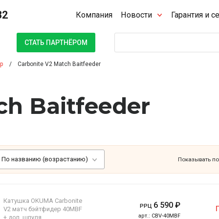
32
Компания
Новости
Гарантия и с
Поиск
СТАТЬ ПАРТНЁРОМ
р
Carbonite V2 Match Baitfeeder
ch Baitfeeder
По названию (возрастанию)
Показывать по
Катушка OKUMA Carbonite
6 590
₽
РРЦ
V2 матч бэйтфидер 40MBF
арт.:
CBV-40MBF
+ доп. шпуля