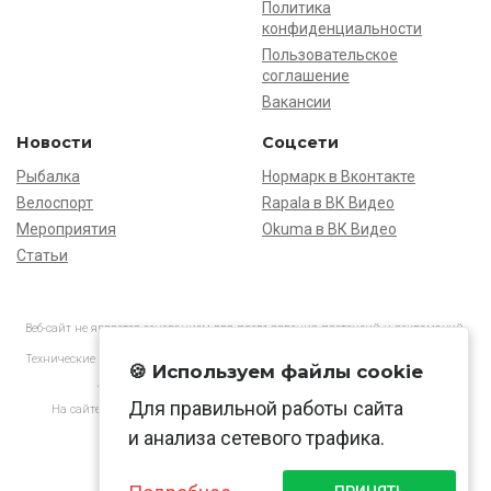
Политика
конфиденциальности
Пользовательское
соглашение
Вакансии
Новости
Соцсети
Рыбалка
Нормарк в Вконтакте
Велоспорт
Rapala в ВК Видео
Мероприятия
Okuma в ВК Видео
Статьи
Веб-сайт не является основанием для предъявления претензий и рекламаций,
информация является ознакомительной.
Технические характеристики товаров могут отличаться от указанных на сайте.
🍪 Используем файлы cookie
АО «Нормарк» ИНН 7728172512 ОГРН 1037739603505
Для правильной работы сайта
На сайте применяются
рекомендательные технологии
в соответствии
с законодательством РФ.
и анализа сетевого трафика.