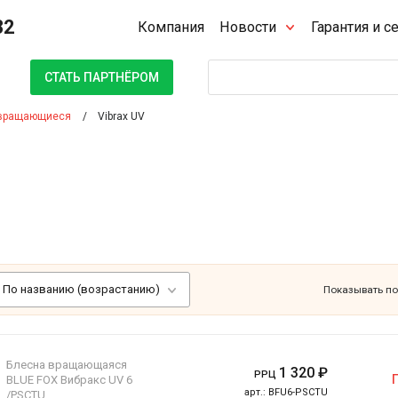
32
Компания
Новости
Гарантия и с
Поиск
СТАТЬ ПАРТНЁРОМ
вращающиеся
Vibrax UV
По названию (возрастанию)
Показывать по
Блесна вращающаяся
1 320
₽
РРЦ
BLUE FOX Вибракс UV 6
арт.:
BFU6-PSCTU
/PSCTU