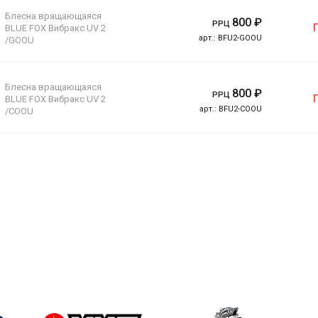
Блесна вращающаяся
800
₽
РРЦ
BLUE FOX Вибракс UV 2
арт.:
BFU2-GOOU
/GOOU
Блесна вращающаяся
800
₽
РРЦ
BLUE FOX Вибракс UV 2
арт.:
BFU2-COOU
/COOU