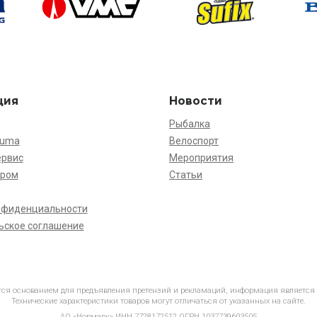
ция
Новости
Рыбалка
kuma
Велоспорт
ервис
Мероприятия
ёром
Статьи
нфиденциальности
ьское соглашение
ется основанием для предъявления претензий и рекламаций, информация является
Технические характеристики товаров могут отличаться от указанных на сайте.
АО «Нормарк» ИНН 7728172512 ОГРН 1037739603505