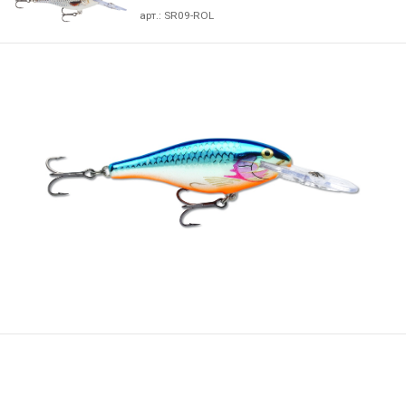
арт.:
SR09-ROL