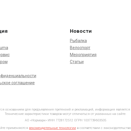
ция
Новости
Рыбалка
kuma
Велоспорт
ервис
Мероприятия
ёром
Статьи
нфиденциальности
ьское соглашение
ется основанием для предъявления претензий и рекламаций, информация является
Технические характеристики товаров могут отличаться от указанных на сайте.
АО «Нормарк» ИНН 7728172512 ОГРН 1037739603505
айте применяются
рекомендательные технологии
в соответствии с законодательство