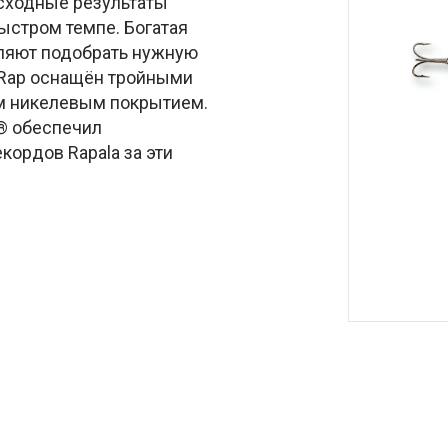
сходные результаты
быстром темпе. Богатая
ляют подобрать нужную
 Rap оснащён тройными
м никелевым покрытием.
® обеспечил
кордов Rapala за эти