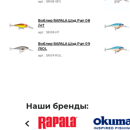
арт.:
SR08-SFC
Воблер RAPALA Шэд Рап 08
/HT
арт.:
SR08-HT
Воблер RAPALA Шэд Рап 09
/ROL
арт.:
SR09-ROL
Наши бренды: