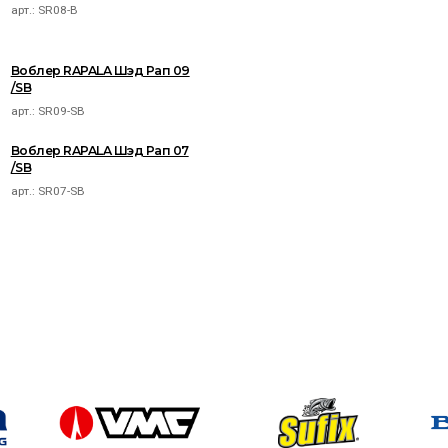
арт.:
SR08-B
Воблер RAPALA Шэд Рап 09
/SB
арт.:
SR09-SB
Воблер RAPALA Шэд Рап 07
/SB
арт.:
SR07-SB