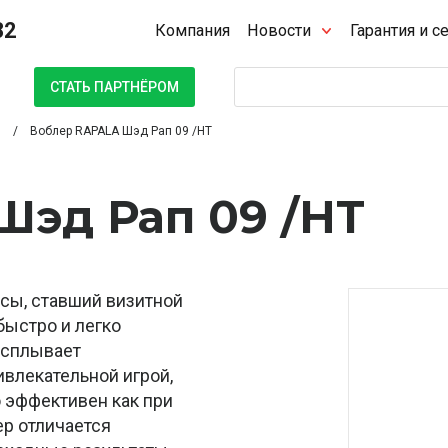
32
Компания
Новости
Гарантия и с
Поиск
СТАТЬ ПАРТНЁРОМ
Воблер RAPALA Шэд Рап 09 /HT
Шэд Рап 09 /HT
сы, ставший визитной
быстро и легко
 всплывает
ивлекательной игрой,
о эффективен как при
ер отличается