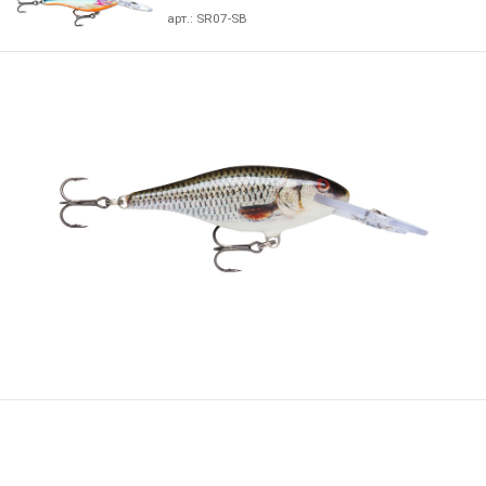
арт.:
SR07-SB