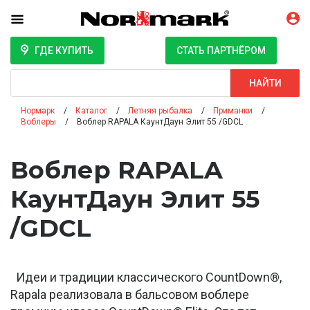
ГДЕ КУПИТЬ
СТАТЬ ПАРТНЁРОМ
Поиск
НАЙТИ
Нормарк
Каталог
Летняя рыбалка
Приманки
Воблеры
Воблер RAPALA КаунтДаун Элит 55 /GDCL
Воблер RAPALA
КаунтДаун Элит 55
/GDCL
Идеи и традиции классического CountDown®,
Rapala реализовала в бальсовом воблере