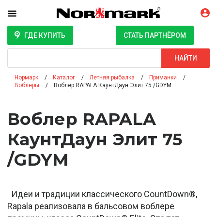
ГДЕ КУПИТЬ
СТАТЬ ПАРТНЁРОМ
Поиск
НАЙТИ
Нормарк
Каталог
Летняя рыбалка
Приманки
Воблеры
Воблер RAPALA КаунтДаун Элит 75 /GDYM
Воблер RAPALA
КаунтДаун Элит 75
/GDYM
Идеи и традиции классического CountDown®,
Rapala реализовала в бальсовом воблере