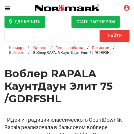
ГДЕ КУПИТЬ
СТАТЬ ПАРТНЁРОМ
Поиск
НАЙТИ
Нормарк
Каталог
Летняя рыбалка
Приманки
Воблеры
Воблер RAPALA КаунтДаун Элит 75 /GDRFSHL
Воблер RAPALA
КаунтДаун Элит 75
/GDRFSHL
Идеи и традиции классического CountDown®,
Rapala реализовала в бальсовом воблере