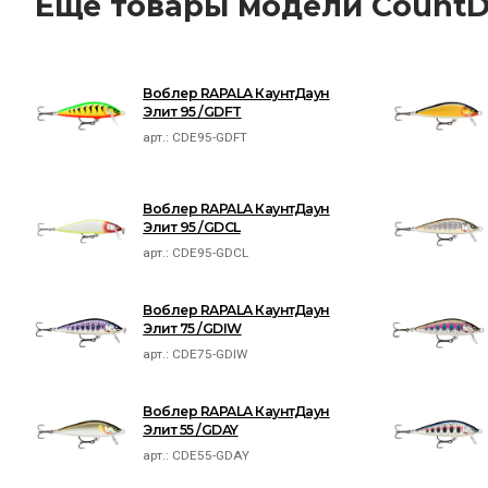
Ещё товары модели CountD
Воблер RAPALA КаунтДаун
Элит 95 /GDFT
арт.:
CDE95-GDFT
Воблер RAPALA КаунтДаун
Элит 95 /GDCL
арт.:
CDE95-GDCL
Воблер RAPALA КаунтДаун
Элит 75 /GDIW
арт.:
CDE75-GDIW
Воблер RAPALA КаунтДаун
Элит 55 /GDAY
арт.:
CDE55-GDAY