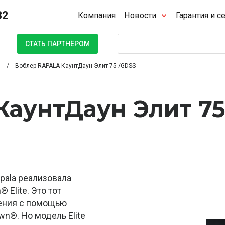
32
Компания
Новости
Гарантия и с
Поиск
СТАТЬ ПАРТНЁРОМ
Воблер RAPALA КаунтДаун Элит 75 /GDSS
КаунтДаун Элит 75
pala реализовала
Elite. Это тот
ения с помощью
wn®. Но модель Elite