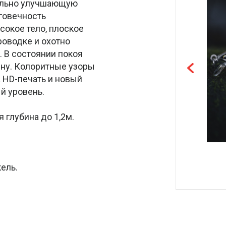
ально улучшающую
говечность
сокое тело, плоское
роводке и охотно
. В состоянии покоя
ину. Колоритные узоры
 HD-печать и новый
й уровень.
я глубина до 1,2м.
ель.