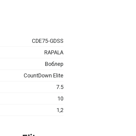
CDE75-GDSS
RAPALA
Воблер
CountDown Elite
7.5
10
1,2