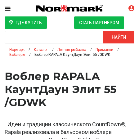
ГДЕ КУПИТЬ
СТАТЬ ПАРТНЁРОМ
Поиск
НАЙТИ
Нормарк
Каталог
Летняя рыбалка
Приманки
Воблеры
Воблер RAPALA КаунтДаун Элит 55 /GDWK
Воблер RAPALA
КаунтДаун Элит 55
/GDWK
Идеи и традиции классического CountDown®,
Rapala реализовала в бальсовом воблере