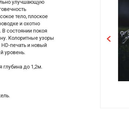
ально улучшающую
говечность
сокое тело, плоское
роводке и охотно
. В состоянии покоя
ину. Колоритные узоры
 HD-печать и новый
й уровень.
я глубина до 1,2м.
ель.