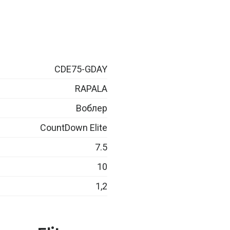
CDE75-GDAY
RAPALA
Воблер
CountDown Elite
7.5
10
1,2