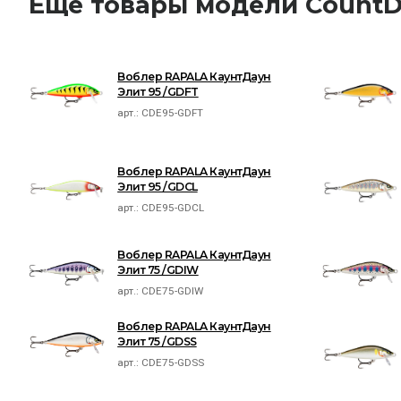
Ещё товары модели CountD
Воблер RAPALA КаунтДаун
Элит 95 /GDFT
арт.:
CDE95-GDFT
Воблер RAPALA КаунтДаун
Элит 95 /GDCL
арт.:
CDE95-GDCL
Воблер RAPALA КаунтДаун
Элит 75 /GDIW
арт.:
CDE75-GDIW
Воблер RAPALA КаунтДаун
Элит 75 /GDSS
арт.:
CDE75-GDSS