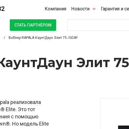
32
Компания
Новости
Гарантия и с
Поиск
СТАТЬ ПАРТНЁРОМ
Воблер RAPALA КаунтДаун Элит 75 /GDAY
КаунтДаун Элит 75
pala реализовала
Elite. Это тот
ения с помощью
wn®. Но модель Elite