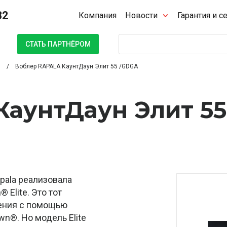
32
Компания
Новости
Гарантия и с
Поиск
СТАТЬ ПАРТНЁРОМ
Воблер RAPALA КаунтДаун Элит 55 /GDGA
КаунтДаун Элит 55
pala реализовала
Elite. Это тот
ения с помощью
wn®. Но модель Elite