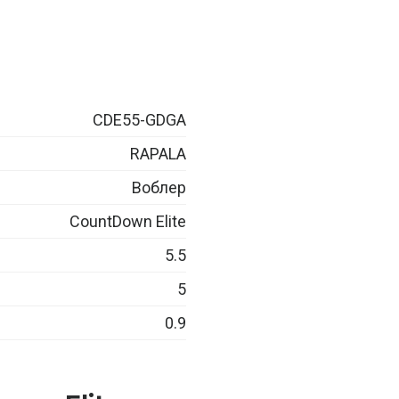
CDE55-GDGA
RAPALA
Воблер
CountDown Elite
5.5
5
0.9