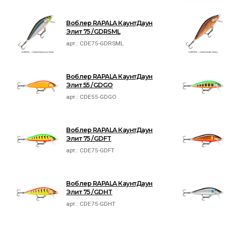
Воблер RAPALA КаунтДаун
Элит 75 /GDRSML
арт.:
CDE75-GDRSML
Воблер RAPALA КаунтДаун
Элит 55 /GDGO
арт.:
CDE55-GDGO
Воблер RAPALA КаунтДаун
Элит 75 /GDFT
арт.:
CDE75-GDFT
Воблер RAPALA КаунтДаун
Элит 75 /GDHT
арт.:
CDE75-GDHT