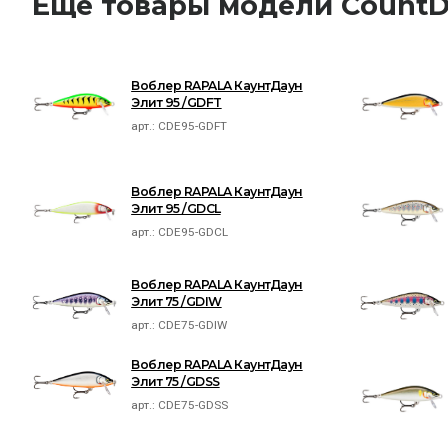
Ещё товары модели CountD
Воблер RAPALA КаунтДаун
Элит 95 /GDFT
арт.:
CDE95-GDFT
Воблер RAPALA КаунтДаун
Элит 95 /GDCL
арт.:
CDE95-GDCL
Воблер RAPALA КаунтДаун
Элит 75 /GDIW
арт.:
CDE75-GDIW
Воблер RAPALA КаунтДаун
Элит 75 /GDSS
арт.:
CDE75-GDSS