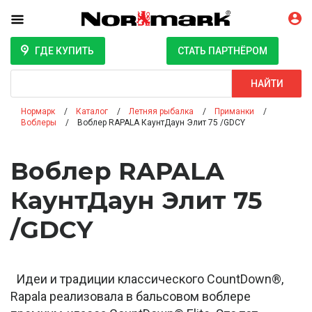
ГДЕ КУПИТЬ
СТАТЬ ПАРТНЁРОМ
Поиск
НАЙТИ
Нормарк
Каталог
Летняя рыбалка
Приманки
Воблеры
Воблер RAPALA КаунтДаун Элит 75 /GDCY
Воблер RAPALA
КаунтДаун Элит 75
/GDCY
Идеи и традиции классического CountDown®,
Rapala реализовала в бальсовом воблере