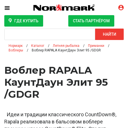
ГДЕ КУПИТЬ
СТАТЬ ПАРТНЁРОМ
Поиск
НАЙТИ
Нормарк
Каталог
Летняя рыбалка
Приманки
Воблеры
Воблер RAPALA КаунтДаун Элит 95 /GDGR
Воблер RAPALA
КаунтДаун Элит 95
/GDGR
Идеи и традиции классического CountDown®,
Rapala реализовала в бальсовом воблере