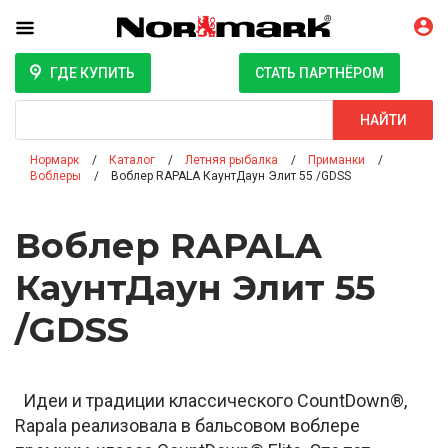
ГДЕ КУПИТЬ
СТАТЬ ПАРТНЁРОМ
Поиск
НАЙТИ
Нормарк
Каталог
Летняя рыбалка
Приманки
Воблеры
Воблер RAPALA КаунтДаун Элит 55 /GDSS
Воблер RAPALA
КаунтДаун Элит 55
/GDSS
Идеи и традиции классического CountDown®,
Rapala реализовала в бальсовом воблере