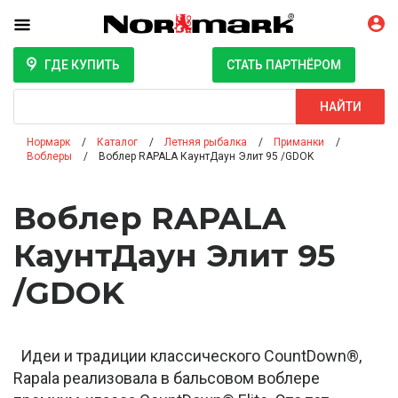
ГДЕ КУПИТЬ
СТАТЬ ПАРТНЁРОМ
Поиск
НАЙТИ
Нормарк
Каталог
Летняя рыбалка
Приманки
Воблеры
Воблер RAPALA КаунтДаун Элит 95 /GDOK
Воблер RAPALA
КаунтДаун Элит 95
/GDOK
Идеи и традиции классического CountDown®,
Rapala реализовала в бальсовом воблере