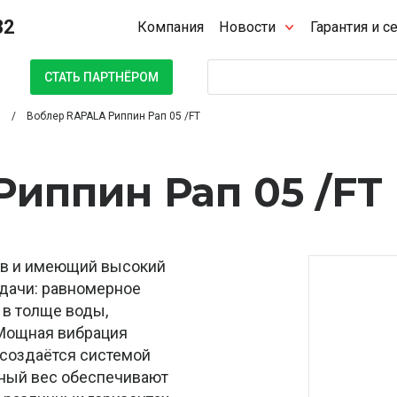
32
Компания
Новости
Гарантия и с
Поиск
СТАТЬ ПАРТНЁРОМ
Воблер RAPALA Риппин Рап 05 /FT
иппин Рап 05 /FT
ков и имеющий высокий
одачи: равномерное
 в толще воды,
. Мощная вибрация
 создаётся системой
ьный вес обеспечивают