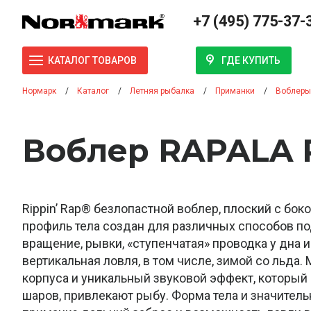
+7 (495) 775-37-
ГДЕ КУПИТЬ
КАТАЛОГ ТОВАРОВ
Нормарк
Каталог
Летняя рыбалка
Приманки
Воблеры
Воблер RAPALA Р
Rippin’ Rap® безлопастной воблер, плоский с бо
профиль тела создан для различных способов п
вращение, рывки, «ступенчатая» проводка у дна и
вертикальная ловля, в том числе, зимой со льда
корпуса и уникальный звуковой эффект, который
шаров, привлекают рыбу. Форма тела и значител